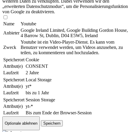
weiteren Daten zu verknüpfen. Dabei verwenden wir den
„erweiterten Datenschutzmodus“, um die Per­so­nal­isie­rungs­funk­tion
von Google zu de­ak­ti­vie­ren.
Name
Youtube
Google Ireland Limited, Google Building Gordon House,
Anbieter
4 Barrow St, Dublin, D04 E5W5, Ireland
Youtube ist ein Video-Player-Dienst. Es kann vom
Zweck
Benutzer verwendet werden, um Videos anzusehen, zu
teilen, zu kommentieren und hoch­zu­la­den.
Speicherort
Cookie
Attribut(e)
CONSENT
Laufzeit
2 Jahre
Speicherort
Local Storage
Attribut(e)
yt*
Laufzeit
bis zu 1 Jahr
Speicherort
Session Storage
Attribut(e)
yt-*
Laufzeit
Bis zum Ende der Browser-Session
Optionale ablehnen
Speichern