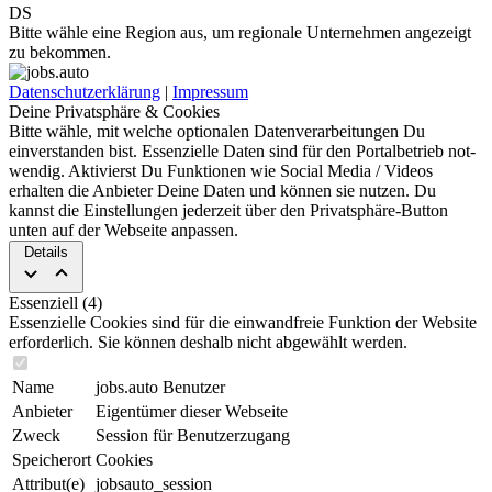
DS
Bitte wähle eine Region aus, um regionale Unternehmen angezeigt
zu bekommen.
Datenschutzerklärung
|
Impressum
Deine Privatsphäre & Cookies
Bitte wähle, mit welche optionalen Da­ten­ver­ar­bei­tun­gen Du
einverstanden bist. Es­sen­zi­elle Daten sind für den Portal­betrieb not­
wen­dig. Aktivierst Du Funktionen wie Social Media / Videos
erhalten die Anbieter Deine Daten und können sie nut­zen. Du
kannst die Ein­stel­lun­gen jederzeit über den Privat­sphäre-Button
unten auf der Webseite an­pas­sen.
Details
Essenziell (4)
Essenzielle Cookies sind für die ein­wand­freie Funktion der Website
erforderlich. Sie können deshalb nicht abgewählt werden.
Name
jobs.auto Benutzer
Anbieter
Eigentümer dieser Webseite
Zweck
Session für Benutzerzugang
Speicherort
Cookies
Attribut(e)
jobsauto_session