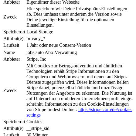
Anbieter
Eigentümer dieser Webseite
Hier speichern wir Deine Privat­sphäre-Ein­stel­lun­gen
ab. Dies um­fasst unter anderem die Ver­sion sowie
Zweck
Deine jeweilige Ein­stel­lung für die optionalen
Einstellungen.
Speicherort
Local Storage
Attribut(e)
privacy_*
Laufzeit
1 Jahr oder neue Consent-Version
Name
jobs.auto Abo-Verwaltung
Anbieter
Stripe, Inc
Mit Cookies zur Be­trugs­prä­ven­tion und ähnlichen
Tech­nologien erhält Stripe Informationen zu den
Computern und Web­brow­sern, mit denen auf Stripe-
Dienste zugegriffen wird. Diese Informationen helfen
Stripe da­bei, potenziell schädliche und unzulässige
Zweck
Nutzungen der An­ge­bo­te zu erkennen. Die Nut­zung ist
auf Unternehmen und deren Unternehmensprofil ein­ge­
schrän­kt. Informationen zu den Cookie-Einstellungen
von Stripe findest Du hier:
https://stripe.com/de/cookie-
settings
Speicherort
Cookies
Attribut(e)
__stripe_sid
Laufzeit
30 Minuten