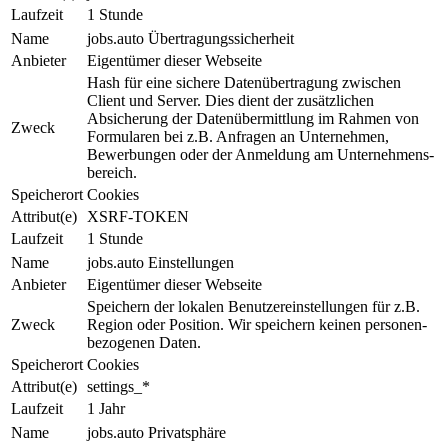
Laufzeit
1 Stunde
Name
jobs.auto Übertragungssicherheit
Anbieter
Eigentümer dieser Webseite
Hash für eine sichere Da­ten­über­tra­gung zwischen
Client und Ser­ver. Dies dient der zu­sätz­li­chen
Absicherung der Daten­über­mit­tlung im Rahmen von
Zweck
For­mu­la­ren bei z.B. Anfragen an Unter­neh­men,
Bewerbungen oder der An­mel­dung am Un­ter­neh­mens­
be­reich.
Speicherort
Cookies
Attribut(e)
XSRF-TOKEN
Laufzeit
1 Stunde
Name
jobs.auto Einstellungen
Anbieter
Eigentümer dieser Webseite
Speichern der lokalen Be­nut­zer­ein­stel­lun­gen für z.B.
Zweck
Region oder Position. Wir speichern keinen per­so­nen­
be­zo­ge­nen Daten.
Speicherort
Cookies
Attribut(e)
settings_*
Laufzeit
1 Jahr
Name
jobs.auto Privatsphäre