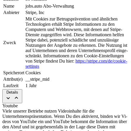
Name
jobs.auto Abo-Verwaltung
Anbieter
Stripe, Inc
Mit Cookies zur Be­trugs­prä­ven­tion und ähnlichen
Tech­nologien erhält Stripe Informationen zu den
Computern und Web­brow­sern, mit denen auf Stripe-
Dienste zugegriffen wird. Diese Informationen helfen
Stripe da­bei, potenziell schädliche und unzulässige
Zweck
Nutzungen der An­ge­bo­te zu erkennen. Die Nut­zung ist
auf Unternehmen und deren Unternehmensprofil ein­ge­
schrän­kt. Informationen zu den Cookie-Einstellungen
von Stripe findest Du hier:
https://stripe.com/de/cookie-
settings
Speicherort
Cookies
Attribut(e)
__stripe_mid
Laufzeit
1 Jahr
Details
Youtube
Viele unserer Betriebe nutzen Video­in­hal­te für die
Unternehmenspräsentation. Wenn Du dies aktivierst, binden wir Vi­
deos von YouTube ein und YouTube be­kommt die Information über
den Abruf und ist gegebenenfalls in der Lage diese Daten mit