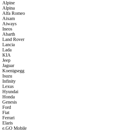
Alpine
Alpina
Alfa Romeo
Aixam
Aiways
Ineos
Abarth
Land Rover
Lancia
Lada
KIA
Jeep
Jaguar
Koenigsegg
Isuzu
Infinity
Lexus
Hyundai
Honda
Genesis
Ford
Fiat
Ferrari
Elaris
e.GO Mobile