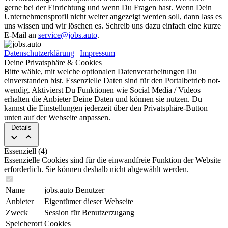
gerne bei der Einrichtung und wenn Du Fragen hast. Wenn Dein
Unternehmensprofil nicht weiter angezeigt werden soll, dann lass es
uns wissen und wir löschen es. Schreib uns dazu einfach eine kurze
E-Mail an
service@jobs.auto
.
Datenschutzerklärung
|
Impressum
Deine Privatsphäre & Cookies
Bitte wähle, mit welche optionalen Da­ten­ver­ar­bei­tun­gen Du
einverstanden bist. Es­sen­zi­elle Daten sind für den Portal­betrieb not­
wen­dig. Aktivierst Du Funktionen wie Social Media / Videos
erhalten die Anbieter Deine Daten und können sie nut­zen. Du
kannst die Ein­stel­lun­gen jederzeit über den Privat­sphäre-Button
unten auf der Webseite an­pas­sen.
Details
Essenziell (4)
Essenzielle Cookies sind für die ein­wand­freie Funktion der Website
erforderlich. Sie können deshalb nicht abgewählt werden.
Name
jobs.auto Benutzer
Anbieter
Eigentümer dieser Webseite
Zweck
Session für Benutzerzugang
Speicherort
Cookies