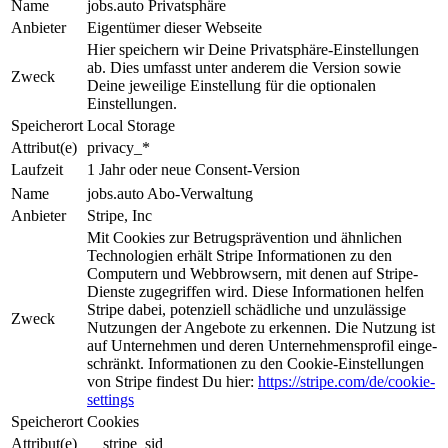
Name
jobs.auto Privatsphäre
Anbieter
Eigentümer dieser Webseite
Hier speichern wir Deine Privat­sphäre-Ein­stel­lun­gen
ab. Dies um­fasst unter anderem die Ver­sion sowie
Zweck
Deine jeweilige Ein­stel­lung für die optionalen
Einstellungen.
Speicherort
Local Storage
Attribut(e)
privacy_*
Laufzeit
1 Jahr oder neue Consent-Version
Name
jobs.auto Abo-Verwaltung
Anbieter
Stripe, Inc
Mit Cookies zur Be­trugs­prä­ven­tion und ähnlichen
Tech­nologien erhält Stripe Informationen zu den
Computern und Web­brow­sern, mit denen auf Stripe-
Dienste zugegriffen wird. Diese Informationen helfen
Stripe da­bei, potenziell schädliche und unzulässige
Zweck
Nutzungen der An­ge­bo­te zu erkennen. Die Nut­zung ist
auf Unternehmen und deren Unternehmensprofil ein­ge­
schrän­kt. Informationen zu den Cookie-Einstellungen
von Stripe findest Du hier:
https://stripe.com/de/cookie-
settings
Speicherort
Cookies
Attribut(e)
__stripe_sid