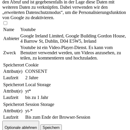
den Abruf und ist gegebenenfalls in der Lage diese Daten mit
weiteren Daten zu verknüpfen. Dabei verwenden wir den
„erweiterten Datenschutzmodus“, um die Per­so­nal­isie­rungs­funk­tion
von Google zu de­ak­ti­vie­ren.
Name
Youtube
Google Ireland Limited, Google Building Gordon House,
Anbieter
4 Barrow St, Dublin, D04 E5W5, Ireland
Youtube ist ein Video-Player-Dienst. Es kann vom
Zweck
Benutzer verwendet werden, um Videos anzusehen, zu
teilen, zu kommentieren und hoch­zu­la­den.
Speicherort
Cookie
Attribut(e)
CONSENT
Laufzeit
2 Jahre
Speicherort
Local Storage
Attribut(e)
yt*
Laufzeit
bis zu 1 Jahr
Speicherort
Session Storage
Attribut(e)
yt-*
Laufzeit
Bis zum Ende der Browser-Session
Optionale ablehnen
Speichern