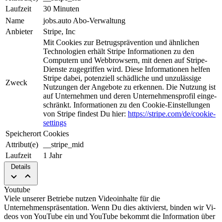
Laufzeit
30 Minuten
Name
jobs.auto Abo-Verwaltung
Anbieter
Stripe, Inc
Mit Cookies zur Be­trugs­prä­ven­tion und ähnlichen
Tech­nologien erhält Stripe Informationen zu den
Computern und Web­brow­sern, mit denen auf Stripe-
Dienste zugegriffen wird. Diese Informationen helfen
Stripe da­bei, potenziell schädliche und unzulässige
Zweck
Nutzungen der An­ge­bo­te zu erkennen. Die Nut­zung ist
auf Unternehmen und deren Unternehmensprofil ein­ge­
schrän­kt. Informationen zu den Cookie-Einstellungen
von Stripe findest Du hier:
https://stripe.com/de/cookie-
settings
Speicherort
Cookies
Attribut(e)
__stripe_mid
Laufzeit
1 Jahr
Details
Youtube
Viele unserer Betriebe nutzen Video­in­hal­te für die
Unternehmenspräsentation. Wenn Du dies aktivierst, binden wir Vi­
deos von YouTube ein und YouTube be­kommt die Information über