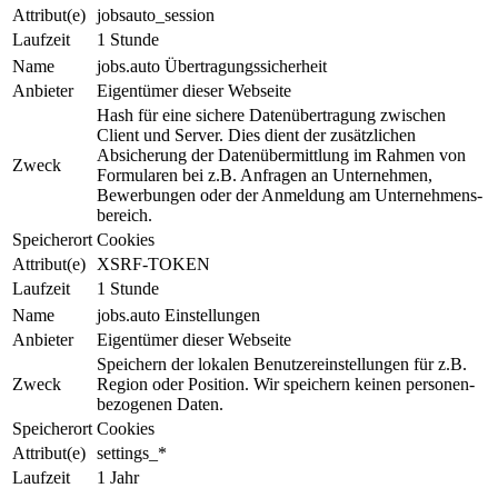
Attribut(e)
jobsauto_session
Laufzeit
1 Stunde
Name
jobs.auto Übertragungssicherheit
Anbieter
Eigentümer dieser Webseite
Hash für eine sichere Da­ten­über­tra­gung zwischen
Client und Ser­ver. Dies dient der zu­sätz­li­chen
Absicherung der Daten­über­mit­tlung im Rahmen von
Zweck
For­mu­la­ren bei z.B. Anfragen an Unter­neh­men,
Bewerbungen oder der An­mel­dung am Un­ter­neh­mens­
be­reich.
Speicherort
Cookies
Attribut(e)
XSRF-TOKEN
Laufzeit
1 Stunde
Name
jobs.auto Einstellungen
Anbieter
Eigentümer dieser Webseite
Speichern der lokalen Be­nut­zer­ein­stel­lun­gen für z.B.
Zweck
Region oder Position. Wir speichern keinen per­so­nen­
be­zo­ge­nen Daten.
Speicherort
Cookies
Attribut(e)
settings_*
Laufzeit
1 Jahr