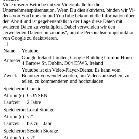
Viele unserer Betriebe nutzen Video­in­hal­te für die
Unternehmenspräsentation. Wenn Du dies aktivierst, binden wir Vi­
deos von YouTube ein und YouTube be­kommt die Information über
den Abruf und ist gegebenenfalls in der Lage diese Daten mit
weiteren Daten zu verknüpfen. Dabei verwenden wir den
„erweiterten Datenschutzmodus“, um die Per­so­nal­isie­rungs­funk­tion
von Google zu de­ak­ti­vie­ren.
Name
Youtube
Google Ireland Limited, Google Building Gordon House,
Anbieter
4 Barrow St, Dublin, D04 E5W5, Ireland
Youtube ist ein Video-Player-Dienst. Es kann vom
Zweck
Benutzer verwendet werden, um Videos anzusehen, zu
teilen, zu kommentieren und hoch­zu­la­den.
Speicherort
Cookie
Attribut(e)
CONSENT
Laufzeit
2 Jahre
Speicherort
Local Storage
Attribut(e)
yt*
Laufzeit
bis zu 1 Jahr
Speicherort
Session Storage
Attribut(e)
yt-*