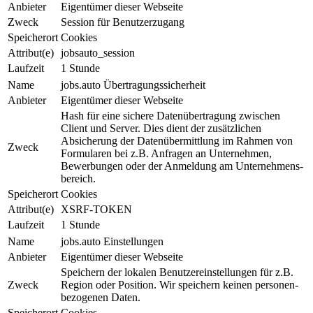
Anbieter
Eigentümer dieser Webseite
Zweck
Session für Benutzerzugang
Speicherort
Cookies
Attribut(e)
jobsauto_session
Laufzeit
1 Stunde
Name
jobs.auto Übertragungssicherheit
Anbieter
Eigentümer dieser Webseite
Hash für eine sichere Da­ten­über­tra­gung zwischen
Client und Ser­ver. Dies dient der zu­sätz­li­chen
Absicherung der Daten­über­mit­tlung im Rahmen von
Zweck
For­mu­la­ren bei z.B. Anfragen an Unter­neh­men,
Bewerbungen oder der An­mel­dung am Un­ter­neh­mens­
be­reich.
Speicherort
Cookies
Attribut(e)
XSRF-TOKEN
Laufzeit
1 Stunde
Name
jobs.auto Einstellungen
Anbieter
Eigentümer dieser Webseite
Speichern der lokalen Be­nut­zer­ein­stel­lun­gen für z.B.
Zweck
Region oder Position. Wir speichern keinen per­so­nen­
be­zo­ge­nen Daten.
Speicherort
Cookies