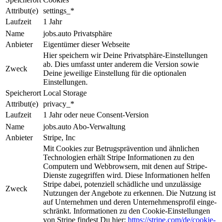
Attribut(e)
settings_*
Laufzeit
1 Jahr
Name
jobs.auto Privatsphäre
Anbieter
Eigentümer dieser Webseite
Hier speichern wir Deine Privat­sphäre-Ein­stel­lun­gen
ab. Dies um­fasst unter anderem die Ver­sion sowie
Zweck
Deine jeweilige Ein­stel­lung für die optionalen
Einstellungen.
Speicherort
Local Storage
Attribut(e)
privacy_*
Laufzeit
1 Jahr oder neue Consent-Version
Name
jobs.auto Abo-Verwaltung
Anbieter
Stripe, Inc
Mit Cookies zur Be­trugs­prä­ven­tion und ähnlichen
Tech­nologien erhält Stripe Informationen zu den
Computern und Web­brow­sern, mit denen auf Stripe-
Dienste zugegriffen wird. Diese Informationen helfen
Stripe da­bei, potenziell schädliche und unzulässige
Zweck
Nutzungen der An­ge­bo­te zu erkennen. Die Nut­zung ist
auf Unternehmen und deren Unternehmensprofil ein­ge­
schrän­kt. Informationen zu den Cookie-Einstellungen
von Stripe findest Du hier:
https://stripe.com/de/cookie-