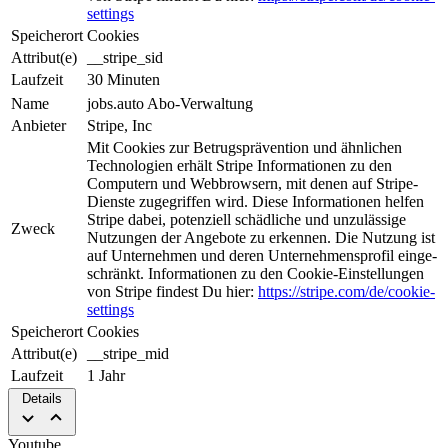
settings
Speicherort
Cookies
Attribut(e)
__stripe_sid
Laufzeit
30 Minuten
Name
jobs.auto Abo-Verwaltung
Anbieter
Stripe, Inc
Mit Cookies zur Be­trugs­prä­ven­tion und ähnlichen
Tech­nologien erhält Stripe Informationen zu den
Computern und Web­brow­sern, mit denen auf Stripe-
Dienste zugegriffen wird. Diese Informationen helfen
Stripe da­bei, potenziell schädliche und unzulässige
Zweck
Nutzungen der An­ge­bo­te zu erkennen. Die Nut­zung ist
auf Unternehmen und deren Unternehmensprofil ein­ge­
schrän­kt. Informationen zu den Cookie-Einstellungen
von Stripe findest Du hier:
https://stripe.com/de/cookie-
settings
Speicherort
Cookies
Attribut(e)
__stripe_mid
Laufzeit
1 Jahr
Details
Youtube