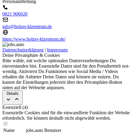
Personalabteilung
0821 906020
info@holzer-klzentrum.de
https://www.holzer-klzentrum.de/
Datenschutzerklärung
|
Impressum
Deine Privatsphäre & Cookies
Bitte wähle, mit welche optionalen Da­ten­ver­ar­bei­tun­gen Du
einverstanden bist. Es­sen­zi­elle Daten sind für den Portal­betrieb not­
wen­dig. Aktivierst Du Funktionen wie Social Media / Videos
erhalten die Anbieter Deine Daten und können sie nut­zen. Du
kannst die Ein­stel­lun­gen jederzeit über den Privat­sphäre-Button
unten auf der Webseite an­pas­sen.
Details
Essenziell (4)
Essenzielle Cookies sind für die ein­wand­freie Funktion der Website
erforderlich. Sie können deshalb nicht abgewählt werden.
Name
jobs.auto Benutzer