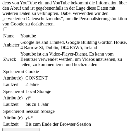
deos von YouTube ein und YouTube be­kommt die Information über
den Abruf und ist gegebenenfalls in der Lage diese Daten mit
weiteren Daten zu verknüpfen. Dabei verwenden wir den
„erweiterten Datenschutzmodus“, um die Per­so­nal­isie­rungs­funk­tion
von Google zu de­ak­ti­vie­ren.
Name
Youtube
Google Ireland Limited, Google Building Gordon House,
Anbieter
4 Barrow St, Dublin, D04 E5W5, Ireland
Youtube ist ein Video-Player-Dienst. Es kann vom
Zweck
Benutzer verwendet werden, um Videos anzusehen, zu
teilen, zu kommentieren und hoch­zu­la­den.
Speicherort
Cookie
Attribut(e)
CONSENT
Laufzeit
2 Jahre
Speicherort
Local Storage
Attribut(e)
yt*
Laufzeit
bis zu 1 Jahr
Speicherort
Session Storage
Attribut(e)
yt-*
Laufzeit
Bis zum Ende der Browser-Session