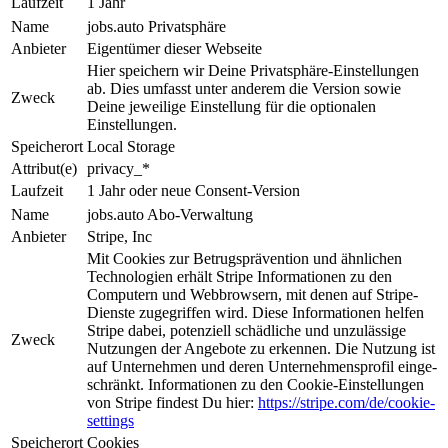
Laufzeit
1 Jahr
Name
jobs.auto Privatsphäre
Anbieter
Eigentümer dieser Webseite
Hier speichern wir Deine Privat­sphäre-Ein­stel­lun­gen
ab. Dies um­fasst unter anderem die Ver­sion sowie
Zweck
Deine jeweilige Ein­stel­lung für die optionalen
Einstellungen.
Speicherort
Local Storage
Attribut(e)
privacy_*
Laufzeit
1 Jahr oder neue Consent-Version
Name
jobs.auto Abo-Verwaltung
Anbieter
Stripe, Inc
Mit Cookies zur Be­trugs­prä­ven­tion und ähnlichen
Tech­nologien erhält Stripe Informationen zu den
Computern und Web­brow­sern, mit denen auf Stripe-
Dienste zugegriffen wird. Diese Informationen helfen
Stripe da­bei, potenziell schädliche und unzulässige
Zweck
Nutzungen der An­ge­bo­te zu erkennen. Die Nut­zung ist
auf Unternehmen und deren Unternehmensprofil ein­ge­
schrän­kt. Informationen zu den Cookie-Einstellungen
von Stripe findest Du hier:
https://stripe.com/de/cookie-
settings
Speicherort
Cookies