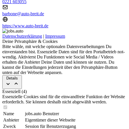
0221 603055
barbone@auto-breit.de
https://www.auto-breit.de
Datenschutzerklärung
|
Impressum
Deine Privatsphäre & Cookies
Bitte wähle, mit welche optionalen Da­ten­ver­ar­bei­tun­gen Du
einverstanden bist. Es­sen­zi­elle Daten sind für den Portal­betrieb not­
wen­dig. Aktivierst Du Funktionen wie Social Media / Videos
erhalten die Anbieter Deine Daten und können sie nut­zen. Du
kannst die Ein­stel­lun­gen jederzeit über den Privat­sphäre-Button
unten auf der Webseite an­pas­sen.
Details
Essenziell (4)
Essenzielle Cookies sind für die ein­wand­freie Funktion der Website
erforderlich. Sie können deshalb nicht abgewählt werden.
Name
jobs.auto Benutzer
Anbieter
Eigentümer dieser Webseite
Zweck
Session für Benutzerzugang