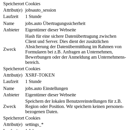
Speicherort
Cookies
Attribut(e)
jobsauto_session
Laufzeit
1 Stunde
Name
jobs.auto Übertragungssicherheit
Anbieter
Eigentümer dieser Webseite
Hash für eine sichere Da­ten­über­tra­gung zwischen
Client und Ser­ver. Dies dient der zu­sätz­li­chen
Absicherung der Daten­über­mit­tlung im Rahmen von
Zweck
For­mu­la­ren bei z.B. Anfragen an Unter­neh­men,
Bewerbungen oder der An­mel­dung am Un­ter­neh­mens­
be­reich.
Speicherort
Cookies
Attribut(e)
XSRF-TOKEN
Laufzeit
1 Stunde
Name
jobs.auto Einstellungen
Anbieter
Eigentümer dieser Webseite
Speichern der lokalen Be­nut­zer­ein­stel­lun­gen für z.B.
Zweck
Region oder Position. Wir speichern keinen per­so­nen­
be­zo­ge­nen Daten.
Speicherort
Cookies
Attribut(e)
settings_*