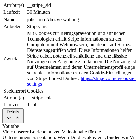
Attribut(e)
__stripe_sid
Laufzeit
30 Minuten
Name
jobs.auto Abo-Verwaltung
Anbieter
Stripe, Inc
Mit Cookies zur Be­trugs­prä­ven­tion und ähnlichen
Tech­nologien erhält Stripe Informationen zu den
Computern und Web­brow­sern, mit denen auf Stripe-
Dienste zugegriffen wird. Diese Informationen helfen
Stripe da­bei, potenziell schädliche und unzulässige
Zweck
Nutzungen der An­ge­bo­te zu erkennen. Die Nut­zung ist
auf Unternehmen und deren Unternehmensprofil ein­ge­
schrän­kt. Informationen zu den Cookie-Einstellungen
von Stripe findest Du hier:
https://stripe.com/de/cookie-
settings
Speicherort
Cookies
Attribut(e)
__stripe_mid
Laufzeit
1 Jahr
Details
Youtube
Viele unserer Betriebe nutzen Video­in­hal­te für die
Unternehmenspräsentation. Wenn Du dies aktivierst, binden wir Vi­